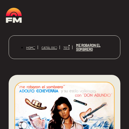
ME ROBARON EL
HOME
CATÁLOGO
70'S
SOMBRERO