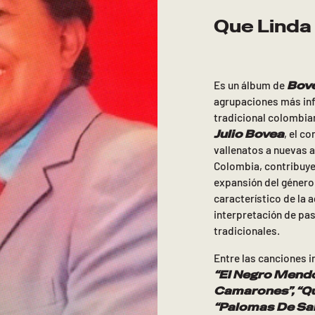
Que Linda 
Bove
Es un álbum de
agrupaciones más infl
tradicional colombian
Julio Bovea
, el c
vallenatos a nuevas a
Colombia, contribuye
expansión del género.
característico de la 
interpretación de pa
tradicionales.
Entre las canciones i
“El Negro Mendo”
Camarones”, “Qu
“Palomas De Sal