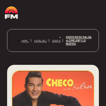
CHECO EN SU SALSA
«LO MEJOR Y LO
HOME
CATÁLOGO
2000'S
NUEVO»