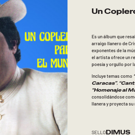
Un Copler
Es un álbum que resalt
arraigo llanero de Cr
exponentes de la mús
el artista ofrece un 
poesía y orgullo por l
Incluye temas como
Caracas”
“Cant
,
“Homenaje al M
consolidándose como 
llanera y proyecta su
DIMUS
SELLO