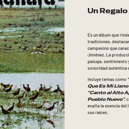
Un Regalo 
Es un álbum que rinde
tradiciones, destacan
campesino que caract
Jiménez. La producc
paisaje, sentimiento 
sonoridad auténtica 
Incluye temas como
Que Es Mi Llano
“Canto al Alto A
Pueblo Nuevo”
, 
exalta la esencia del
sus raíces.