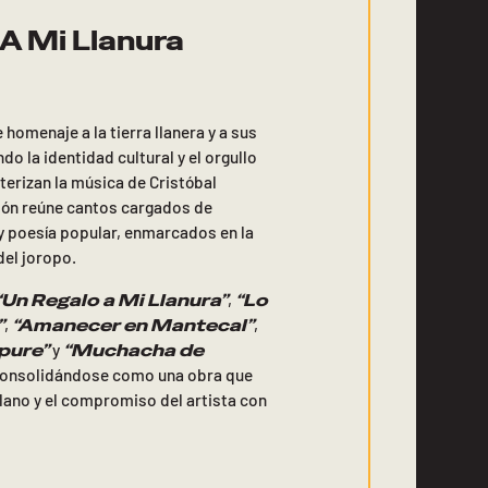
A Mi Llanura
 homenaje a la tierra llanera y a sus
do la identidad cultural y el orgullo
erizan la música de Cristóbal
ión reúne cantos cargados de
y poesía popular, enmarcados en la
del joropo.
“Un Regalo a Mi Llanura”
“Lo
,
”
“Amanecer en Mantecal”
,
,
pure”
“Muchacha de
y
consolidándose como una obra que
 llano y el compromiso del artista con