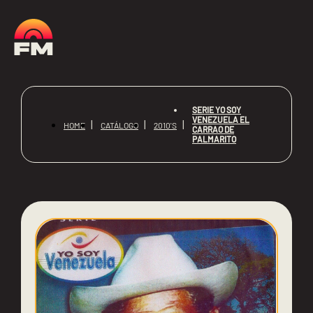
SERIE YO SOY
VENEZUELA EL
HOME
CATÁLOGO
2010'S
CARRAO DE
PALMARITO