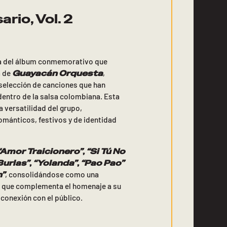
rio, Vol. 2
ga del álbum conmemorativo que
Guayacán Orquesta
a de
,
selección de canciones que han
dentro de la salsa colombiana. Esta
 versatilidad del grupo,
ánticos, festivos y de identidad
“Amor Traicionero”
,
“Si Tú No
Burlas”
,
“Yolanda”
,
“Pao Pao”
n”
, consolidándose como una
l que complementa el homenaje a su
 conexión con el público.