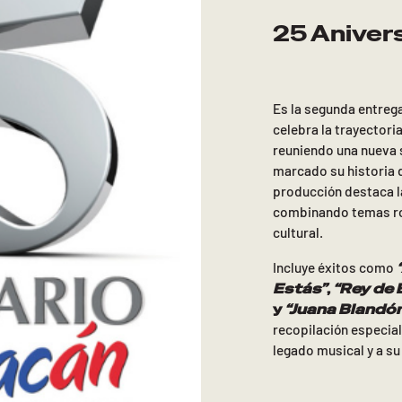
25 Aniversa
Es la segunda entre
celebra la trayectori
reuniendo una nueva 
marcado su historia 
producción destaca la
combinando temas rom
cultural.
Incluye éxitos como
Estás”
,
“Rey de 
y
“Juana Blandó
recopilación especia
legado musical y a su