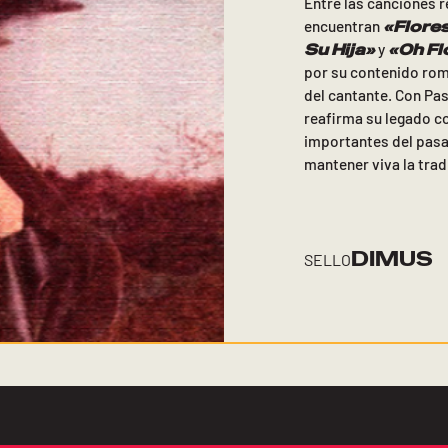
Entre las canciones 
«
Flores
encuentran
Su Hija»
«Oh Fl
y
por su contenido romá
del cantante. Con Pa
reafirma su legado c
importantes del pasa
mantener viva la trad
DIMUS
SELLO