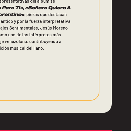
representativas del álbum se
 Para Ti»
, «Señora Quiero A
orentino»
, piezas que destacan
ntico y por la fuerza interpretativa
sajes Sentimentales, Jesús Moreno
omo uno de los intérpretes más
je venezolano, contribuyendo a
ición musical del llano.