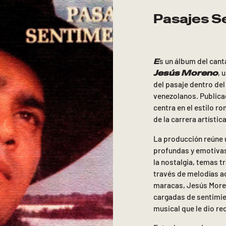
Pasajes S
E
s un álbum del cant
Jesús Moreno
, 
del pasaje dentro del
venezolanos. Publicad
centra en el estilo r
de la carrera artístic
La producción reúne 
profundas y emotivas
la nostalgia, temas tr
través de melodías a
maracas, Jesús Moren
cargadas de sentimien
musical que le dio r