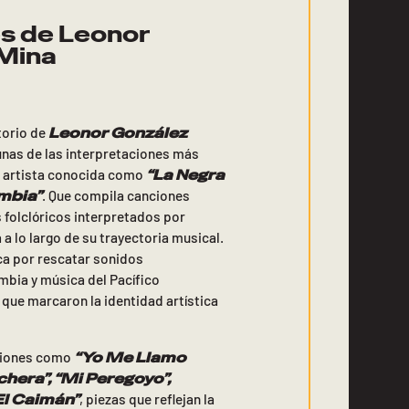
s de Leonor
Mina
Leonor González
torio de
unas de las interpretaciones más
“La Negra
a artista conocida como
mbia”
. Que compila canciones
s folclóricos interpretados por
a lo largo de su trayectoria musical.
a por rescatar sonidos
bia y música del Pacífico
que marcaron la identidad artística
“Yo Me Llamo
ciones como
hera”, “Mi Peregoyo”,
El Caimán”
, piezas que reflejan la