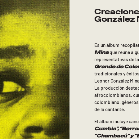
Creacione
González 
Es un álbum recopila
Mina
que reúne alg
representativas de l
Grande de Colo
tradicionales y éxito
Leonor González Mina 
La producción destac
afrocolombianos, cum
colombiano, géneros 
de la cantante.
El álbum incluye can
Cumbia”, “Borrac
“Chambacú” y “