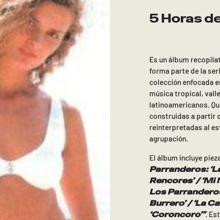
5 Horas d
Es un álbum recopila
forma parte de la ser
colección enfocada e
música tropical, vall
latinoamericanos. Qu
construidas a partir
reinterpretadas al est
agrupación.
El álbum incluye pie
Parranderos: ‘La
Rencores’ / ‘Mi 
Los Parranderos:
Burrero’ / ‘La Ca
‘Coroncoro’”
. Es