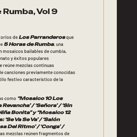
e Rumba, Vol 9
Los Parranderos
torios de
que
5 Horas de Rumba
ie
, una
n mosaicos bailables de cumbia,
enato y éxitos populares
e reúne mezclas continuas
 de canciones previamente conocidas
ilo festivo característico de la
“Mosaico 10 Los
zas como
 Revancha’ / ‘Señora’ / ‘Sin
Niña Bonita” y “Mosaico 12
 ‘Se Va Se Va’ / ‘Salón
sa Del Ritmo’ / ‘Conga’ /
tas mezclas reúnen fragmentos de