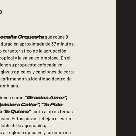
o
ecaña Orquesta
que reúne 8
a duración aproximada de 37 minutos,
o característico de la agrupación
ropical y la salsa colombiana. En el
iene su propuesta enfocada en
eglos tropicales y canciones de corte
 reafirmando su identidad dentro de
olombiana.
“Gracias Amor”,
nciones como
uisiera Callar”, “Te Pido
 Te Quiero”
, junto a otros temas
sco. Estas piezas reflejan el estilo
ilable de la agrupación,
 arreglos tropicales y su conexión