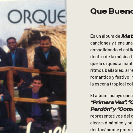
Que Buen
Mat
Es un álbum de
canciones y tiene un
consolidando el estil
dentro de la música t
que la orquesta mant
ritmos bailables, arr
romántico y festivo,
la escena tropical c
El álbum incluye ca
“Primera Vez”, “Q
Perdón” y “Como
representativos del di
alegre, dinámico y ba
destacándose por sus