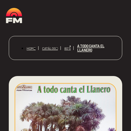
A TODO CANTA EL
HOME
CATÁLOGO
80'S
LLANERO