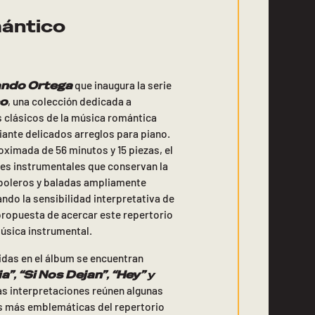
ántico
ando Ortega
que inaugura la serie
co
, una colección dedicada a
s clásicos de la música romántica
ante delicados arreglos para piano.
ximada de 56 minutos y 15 piezas, el
es instrumentales que conservan la
boleros y baladas ampliamente
ndo la sensibilidad interpretativa de
propuesta de acercar este repertorio
música instrumental.
uidas en el álbum se encuentran
ia”
,
“Si Nos Dejan”
,
“Hey”
y
s interpretaciones reúnen algunas
s más emblemáticas del repertorio