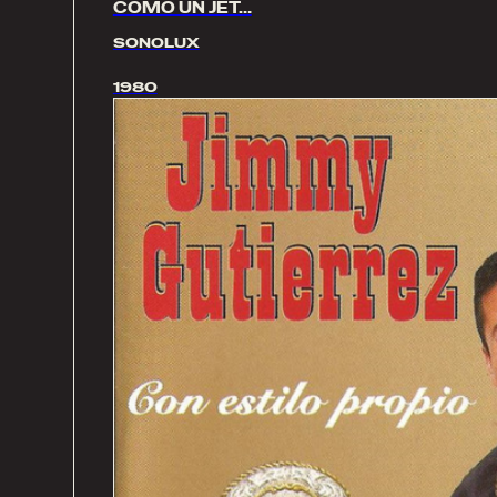
COMO UN JET…
SONOLUX
1980