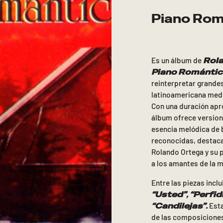
Piano Rom
Rol
Es un álbum de
Piano Románti
reinterpretar grande
latinoamericana medi
Con una duración apro
álbum ofrece version
esencia melódica de 
reconocidas, destaca
Rolando Ortega y su 
a los amantes de la 
Entre las piezas incl
“Usted”
,
“Perfid
“Candilejas”
.
Esta
de las composicione