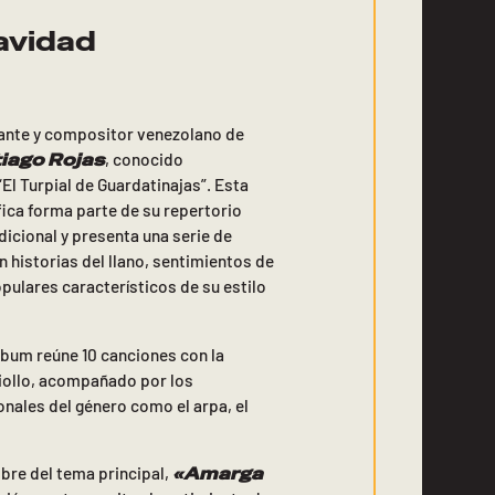
avidad
tante y compositor venezolano de
iago Rojas
, conocido
l Turpial de Guardatinajas”. Esta
ica forma parte de su repertorio
dicional y presenta una serie de
n historias del llano, sentimientos de
opulares característicos de su estilo
lbum reúne 10 canciones con la
riollo, acompañado por los
nales del género como el arpa, el
«
Amarga
bre del tema principal,