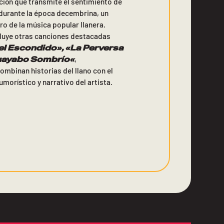
nción que transmite el sentimiento de
 durante la época decembrina, un
o de la música popular llanera.
luye otras canciones destacadas
del Escondido»
, «
La Perversa
uayabo Sombrío
«
,
mbinan historias del llano con el
umorístico y narrativo del artista.