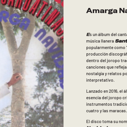
Amarga N
E
s un álbum del can
Sant
música llanera
popularmente como “E
producción discográf
dentro del joropo tra
canciones que refleja
nostalgia y relatos p
interpretativo.
Lanzado en 2016, el á
esencia del joropo c
instrumentos tradicio
cuatro y las maracas.
El disco toma su nom