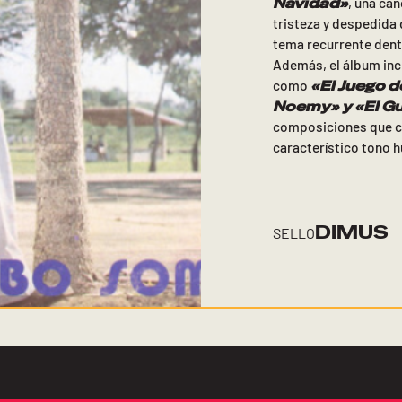
Navidad»
, una ca
tristeza y despedida
tema recurrente dentr
Además, el álbum inc
«
El Juego 
como
Noemy» y
«
El G
composiciones que co
característico tono h
DIMUS
SELLO