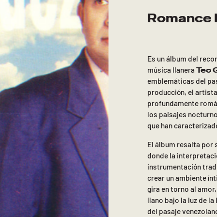
Romance D
Es un álbum del reco
Teo 
música llanera
emblemáticas del pas
producción, el artist
profundamente román
los paisajes nocturno
que han caracterizado
El álbum resalta por 
donde la interpretaci
instrumentación tradi
crear un ambiente ínt
gira en torno al amor,
llano bajo la luz de 
del pasaje venezolan