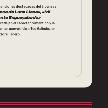
 canciones destacadas del álbum se
ce de Luna Llena»
, «
Mi
nte Enguayabado»
,
reflejan el carácter romántico y la
e han convertido a Teo Galíndez en
clore llanero.