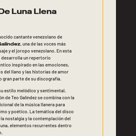
e Luna Llena
nocido cantante venezolano de
Galíndez
, una de las voces más
aje y el joropo venezolano. En esta
a desarrolla un repertorio
tico inspirado en las emociones,
s del llano y las historias de amor
 gran parte de su discografía.
su estilo melódico y sentimental,
ón de Teo Galíndez se combina con la
cional de la música llanera para
imo y poético. La temática del disco
 la nostalgia y la contemplación del
la luna, elementos recurrentes dentro
o.