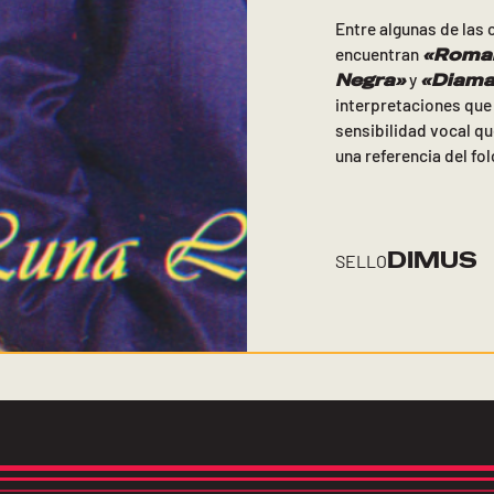
Entre algunas de las
«
Roman
encuentran
Negra»
«
Diama
y
interpretaciones que 
sensibilidad vocal qu
una referencia del fol
DIMUS
SELLO