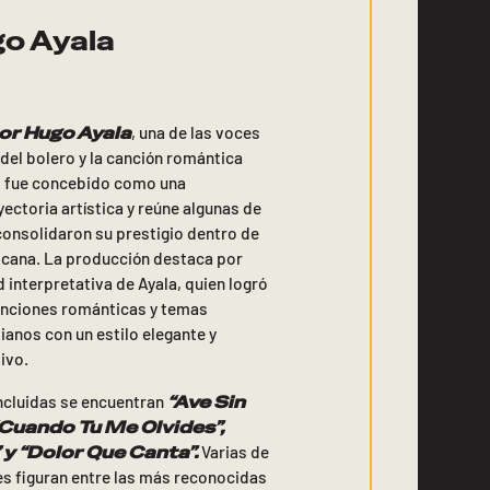
go Ayala
or Hugo Ayala
, una de las voces
del bolero y la canción romántica
m fue concebido como una
yectoria artística y reúne algunas de
consolidaron su prestigio dentro de
icana. La producción destaca por
ad interpretativa de Ayala, quien logró
anciones románticas y temas
anos con un estilo elegante y
ivo.
“Ave Sin
incluidas se encuentran
“Cuando Tu Me Olvides”,
 y “Dolor Que Canta”.
Varias de
es figuran entre las más reconocidas