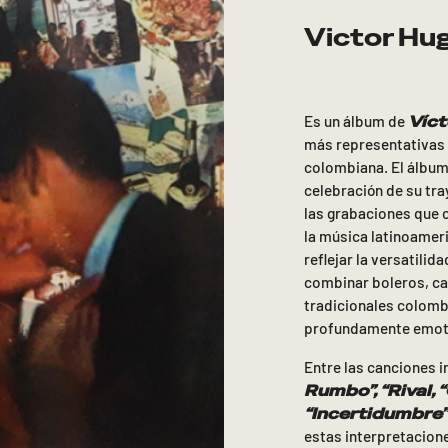
Victor Hu
Víct
Es un álbum de
más representativas 
colombiana. El álbu
celebración de su tra
las grabaciones que 
la música latinoamer
reflejar la versatilid
combinar boleros, c
tradicionales colombi
profundamente emot
Entre las canciones 
Rumbo”, “Rival, 
“Incertidumbre”
estas interpretacion