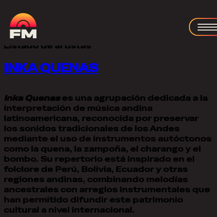
Archivos:
Artistas
Listado de artistas
INKA QUENAS
Inka Quenas
es una agrupación dedicada a la
interpretación de música andina
latinoamericana, reconocida por preservar
los sonidos tradicionales de los Andes
mediante el uso de instrumentos autóctonos
como la quena, la zampoña, el charango y el
bombo. Su repertorio está inspirado en el
folclore de Perú, Bolivia, Ecuador y otras
regiones andinas, combinando melodías
ancestrales con arreglos instrumentales que
han permitido difundir este patrimonio
cultural a nivel internacional.