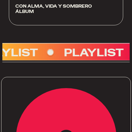
CON ALMA, VIDA Y SOMBRERO
ÁLBUM
T
PLAYLIST
PL