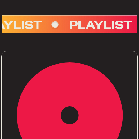
ST
PLAYLIST
P