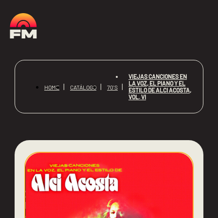
VIEJAS CANCIONES EN
LA VOZ, EL PIANO Y EL
HOME
CATÁLOGO
70'S
ESTILO DE ALCI ACOSTA,
VOL. VI