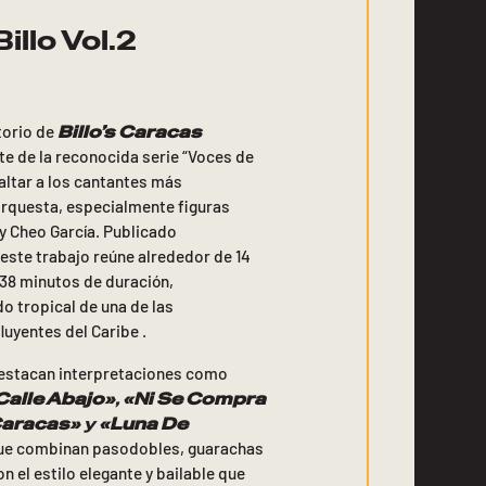
illo Vol.2
Billo’s Caracas
torio de
e de la reconocida serie “Voces de
saltar a los cantantes más
rquesta, especialmente figuras
 Cheo García. Publicado
 este trabajo reúne alrededor de 14
 38 minutos de duración,
o tropical de una de las
uyentes del Caribe .
destacan interpretaciones como
Calle Abajo»
,
«Ni Se Compra
aracas»
y
«Luna De
que combinan pasodobles, guarachas
n el estilo elegante y bailable que