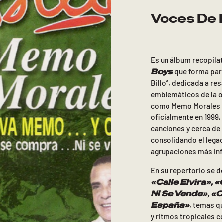
Voces De B
Es un álbum recopila
Boys
que forma part
Billo”, dedicada a re
emblemáticos de la o
como Memo Morales y
oficialmente en 1999,
canciones y cerca de
consolidando el legad
agrupaciones más infl
En su repertorio se 
«Calle Elvira»
,
«
Ni Se Vende»
,
«C
España»
, temas 
y ritmos tropicales co