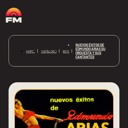
NUEVOS ÉXITOS DE
EDMUNDO ARIAS SU
HOME
CATÁLOGO
60'S
ORQUESTA Y SUS
CANTANTES