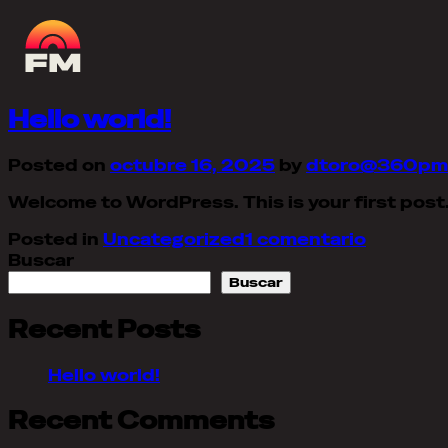
Autor:
dtoro@360pmi.
Hello world!
Posted on
octubre 16, 2025
by
dtoro@360pm
Welcome to WordPress. This is your first post. E
en
Posted in
Uncategorized
1 comentario
Hello
Buscar
world!
Buscar
Recent Posts
Hello world!
Recent Comments