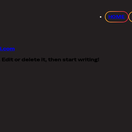
com
HOME
i.com
dit or delete it, then start writing!